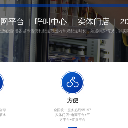
联网平台
|
呼叫中心
|
实体门店
|
2
喝上放心酒:指各城市酒便利配送范围内常规配送时长，如遇特殊情况，以实
方便
全球
全国统一服务热线95197
酒水
实体门店+电商平台+三
方平台+直播平台