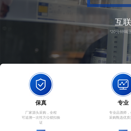
互
*20分钟
保真
专业
厂家源头采购，全程
专业品酒师，
可追溯一次性方位锁扣验
采购甄选优质
证