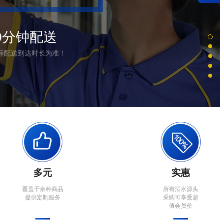
0分钟配送
际配送到达时长为准！
多元
实惠
覆盖千余种商品
所有酒水源头
提供定制服务
采购可享受超
值会员价